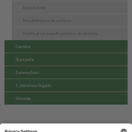
Dépollution
Réhabilitation de surfaces
Notification transfrontalière de déchets
Carriére
Startseite
Datenschutz
1. Mentions legalès
Sitemap