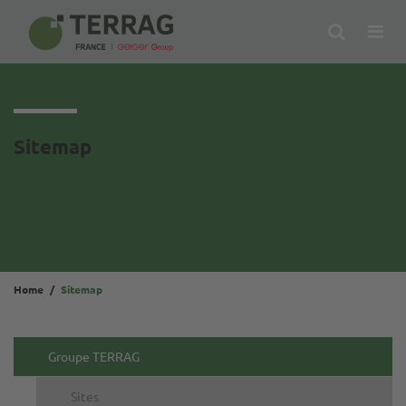
Search
Op
Me
Sitemap
Home
Sitemap
Groupe TERRAG
Sites